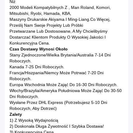
Niż
2000 Modeli Kompatybilnych Z , Man Roland, Komori,
Mitsubishi, Ryobi, Hamada, KBA,
Maszyny Drukarskie Akiyama I Ming-Liang.Co Więcej,
Prześlij Nam Swoje Projekty Lub Próbki
Przetwarzane Lub Dostosowane, A My Chcielibyśmy
Dostarczać Klientom Produkty O Wysokiej Jakości I
Konkurencyjna Cena.
Czas Dostawy Wynosi Około
Stany Zjednoczone/Wielka Brytania/Australia 7-14 Dni
Roboczych.
Kanada 7-25 Dni Roboczych.
Francja/hiszpania/niemcy Może Potrwać 7-20 Dni
Roboczych.
Europa Wschodnia Może Zająć Do 16-30 Dni Roboczych.
Włochy/Brazylia/Ameryka Południowa Może Zająć Do 30-50
Dni Roboczych.
Wysłane Przez DHL Express (potrzebujesz 5-10 Dni
Roboczych, Aby Dotrzeć)
Zalety
1) Z Wysoką Wydajnością
2) Doskonała Długa Żywotność I Szybka Dostawa!
3) Konkurencyjna Cena