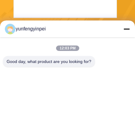
yunfengyinpei
Wysłać
12:03 PM
Good day, what product are you looking for?
Caiye Printing Equipment Co., LTD
yunfengyinpei@126.com
86--13859954889
Pokój 101, nr 155, Dongpu
Yili, Siming District, Xiamen,
prowincja Fujian, Chiny