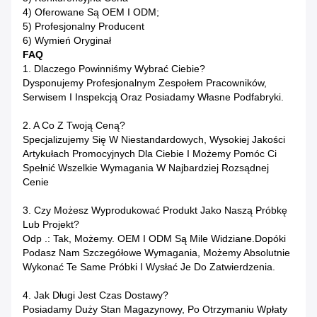
4) Oferowane Są OEM I ODM;
5) Profesjonalny Producent
6) Wymień Oryginał
FAQ
1. Dlaczego Powinniśmy Wybrać Ciebie?
Dysponujemy Profesjonalnym Zespołem Pracowników,
Serwisem I Inspekcją Oraz Posiadamy Własne Podfabryki.
2. A Co Z Twoją Ceną?
Specjalizujemy Się W Niestandardowych, Wysokiej Jakości
Artykułach Promocyjnych Dla Ciebie I Możemy Pomóc Ci
Spełnić Wszelkie Wymagania W Najbardziej Rozsądnej
Cenie
3. Czy Możesz Wyprodukować Produkt Jako Naszą Próbkę
Lub Projekt?
Odp .: Tak, Możemy. OEM I ODM Są Mile Widziane.Dopóki
Podasz Nam Szczegółowe Wymagania, Możemy Absolutnie
Wykonać Te Same Próbki I Wysłać Je Do Zatwierdzenia.
4. Jak Długi Jest Czas Dostawy?
Posiadamy Duży Stan Magazynowy, Po Otrzymaniu Wpłaty