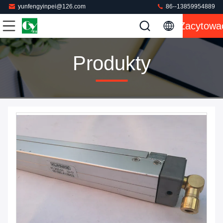
yunfengyinpei@126.com
86--13859954889
Zacytowa
Produkty