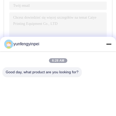
yunfengyinpei
Wysłać
6:28 AM
Good day, what product are you looking for?
Caiye Printing Equipment Co., LTD
yunfengyinpei@126.com
86--13859954889
Pokój 101, nr 155, Dongpu
Yili, Siming District, Xiamen,